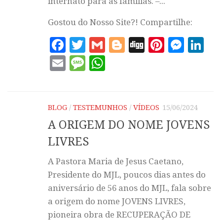
internato para as famílias. –...
Gostou do Nosso Site?! Compartilhe:
Facebook
Twitter
Gmail
Blogger
Digg
Pintere
Mess
Li
Email
Message
WhatsApp
BLOG
/
TESTEMUNHOS
/
VÍDEOS
15/06/2024
A ORIGEM DO NOME JOVENS
LIVRES
A Pastora Maria de Jesus Caetano,
Presidente do MJL, poucos dias antes do
aniversário de 56 anos do MJL, fala sobre
a origem do nome JOVENS LIVRES,
pioneira obra de RECUPERAÇÃO DE