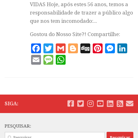
VIDAS Hoje, após estes 56 anos, temos a
responsabilidade de trazer a público algo
que nos tem incomodado:...
Gostou do Nosso Site?! Compartilhe:
Facebook
Twitter
Gmail
Blogger
Digg
Pintere
Mess
Li
Email
Message
WhatsApp
SIGA:
PESQUISAR:
Pesquisar