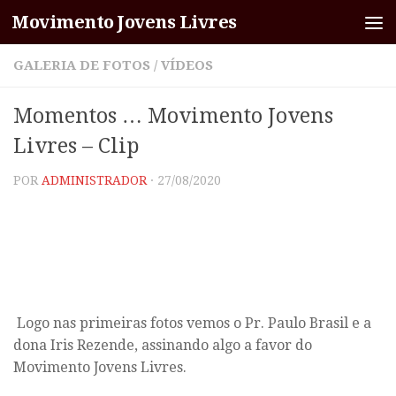
Movimento Jovens Livres
Skip to content
GALERIA DE FOTOS
/
VÍDEOS
Momentos … Movimento Jovens
Livres – Clip
POR
ADMINISTRADOR
·
27/08/2020
Logo nas primeiras fotos vemos o Pr. Paulo Brasil e a
dona Iris Rezende, assinando algo a favor do
Movimento Jovens Livres.