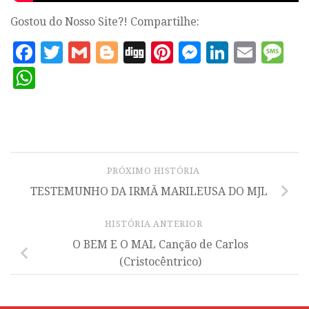
Gostou do Nosso Site?! Compartilhe:
Facebook
Twitter
Gmail
Blogger
Digg
Pinterest
Messenge
Linked
Emai
M
WhatsApp
PRÓXIMO HISTÓRIA
TESTEMUNHO DA IRMÃ MARILEUSA DO MJL
HISTÓRIA ANTERIOR
O BEM E O MAL Canção de Carlos
(Cristocêntrico)