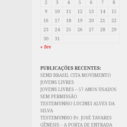
2
3
4
5
6
7
8
9
10
11
12
13
14
15
16
17
18
19
20
21
22
23
24
25
26
27
28
29
30
31
« fev
PUBLICAÇÕES RECENTES:
SEND BRASIL CITA MOVIMENTO
JOVENS LIVRES
JOVENS LIVRES – 57 ANOS USADOS
SEM PERMISSÃO
TESTEMUNHO LUCINEI ALVES DA
SILVA
TESTEMUNHO Pr. JOSÉ TAVARES
GÊNESIS – A PORTA DE ENTRADA