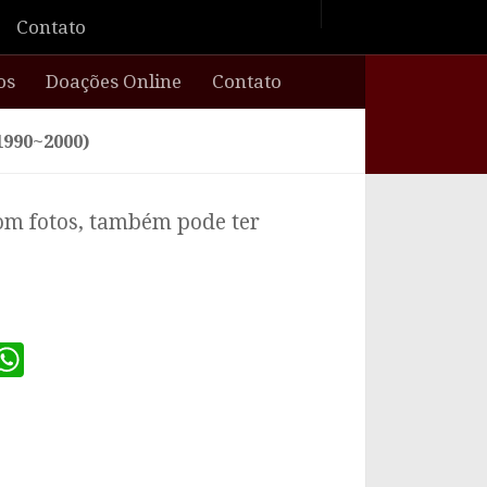
Contato
os
Doações Online
Contato
990~2000)
com fotos, também pode ter
er
dIn
il
Message
WhatsApp