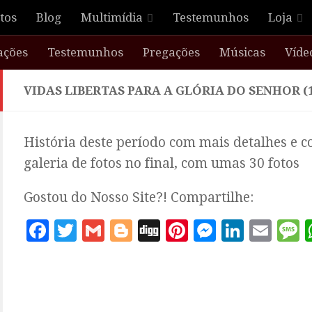
tos
Blog
Multimídia
Testemunhos
Loja
ações
Testemunhos
Pregações
Músicas
Víde
VIDAS LIBERTAS PARA A GLÓRIA DO SENHOR (1
História deste período com mais detalhes e 
galeria de fotos no final, com umas 30 fotos
Gostou do Nosso Site?! Compartilhe:
Facebook
Twitter
Gmail
Blogger
Digg
Pinterest
Messeng
Linke
Ema