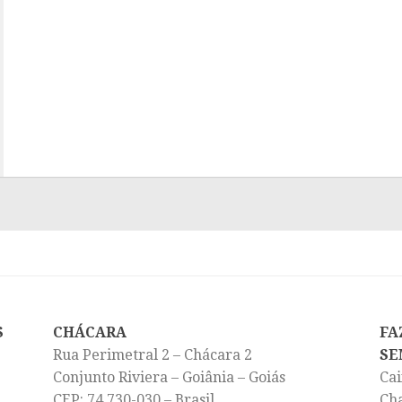
S
CHÁCARA
FA
Rua Perimetral 2 – Chácara 2
SE
Conjunto Riviera – Goiânia – Goiás
Cai
CEP: 74.730-030 – Brasil
Ch