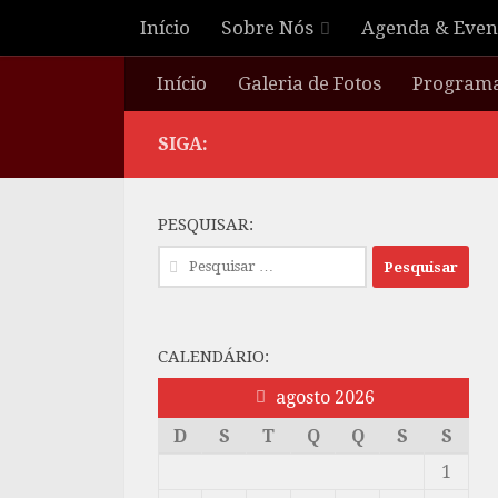
Início
Sobre Nós
Agenda & Even
Skip to content
Início
Galeria de Fotos
Program
SIGA:
PESQUISAR:
Pesquisar
por:
CALENDÁRIO:
agosto 2026
D
S
T
Q
Q
S
S
1