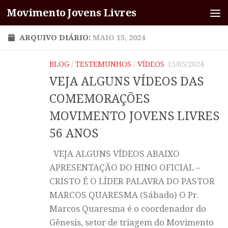
Movimento Jovens Livres
Skip to content
ARQUIVO DIÁRIO:
MAIO 15, 2024
BLOG
/
TESTEMUNHOS
/
VÍDEOS
15/05/2024
VEJA ALGUNS VÍDEOS DAS
COMEMORAÇÕES
MOVIMENTO JOVENS LIVRES
56 ANOS
VEJA ALGUNS VÍDEOS ABAIXO
APRESENTAÇÃO DO HINO OFICIAL –
CRISTO É O LÍDER PALAVRA DO PASTOR
MARCOS QUARESMA (Sábado) O Pr.
Marcos Quaresma é o coordenador do
Gênesis, setor de triagem do Movimento