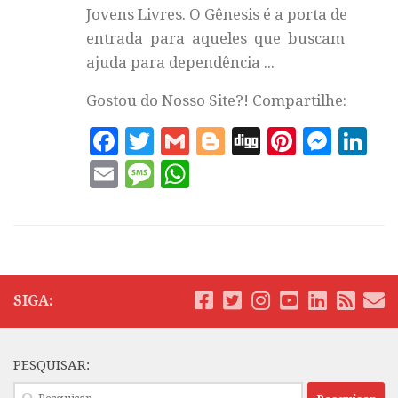
Jovens Livres. O Gênesis é a porta de
entrada para aqueles que buscam
ajuda para dependência ...
Gostou do Nosso Site?! Compartilhe:
Facebook
Twitter
Gmail
Blogger
Digg
Pintere
Mess
Li
Email
Message
WhatsApp
SIGA:
PESQUISAR:
Pesquisar